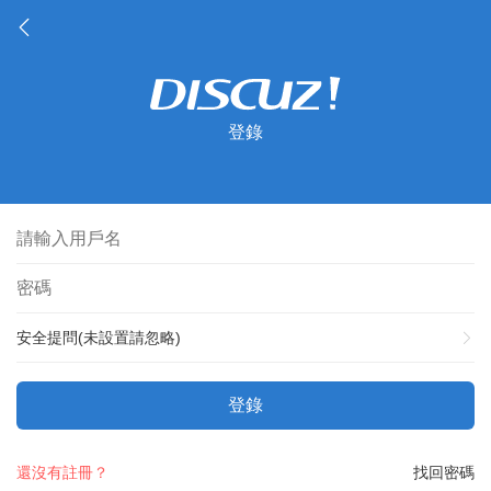
登錄
安全提問(未設置請忽略)
登錄
還沒有註冊？
找回密碼