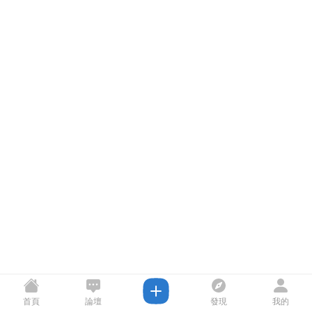
首頁
論壇
發現
我的