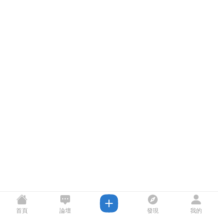
首頁
論壇
發現
我的