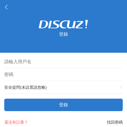
登錄
安全提問(未設置請忽略)
登錄
還沒有註冊？
找回密碼