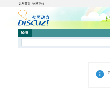
設為首頁
收藏本站
論壇