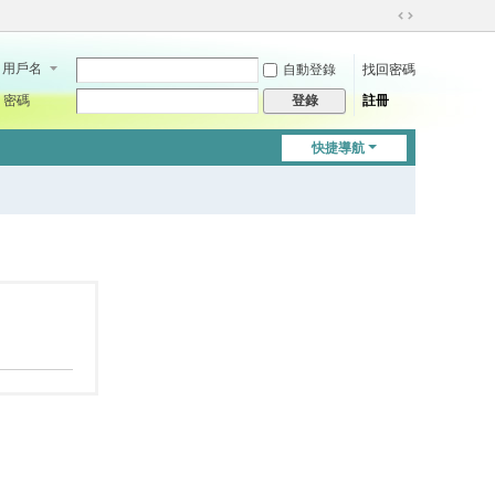
切
換
用戶名
自動登錄
找回密碼
到
寬
密碼
註冊
登錄
版
快捷導航