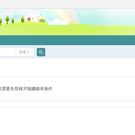
搜索
搜
索
您需要先登錄才能繼續本操作