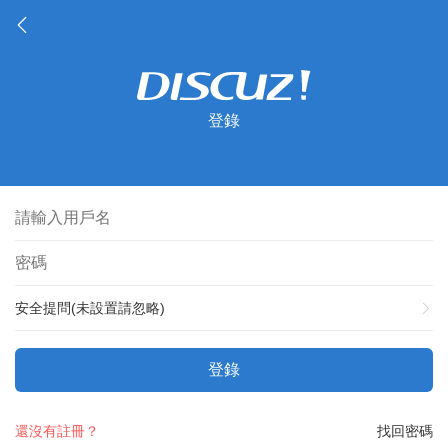
登錄
安全提問(未設置請忽略)
登錄
還沒有註冊？
找回密碼