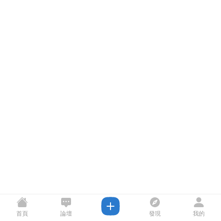
首頁
論壇
發現
我的