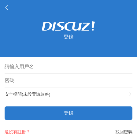
登錄
安全提問(未設置請忽略)
登錄
還沒有註冊？
找回密碼