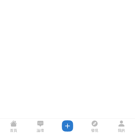
首頁
論壇
發現
我的