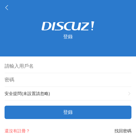
登錄
安全提問(未設置請忽略)
登錄
還沒有註冊？
找回密碼