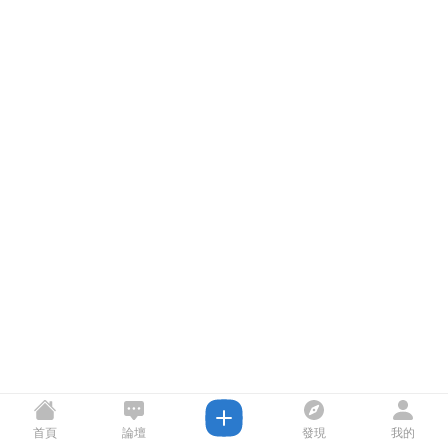
首頁
論壇
發現
我的