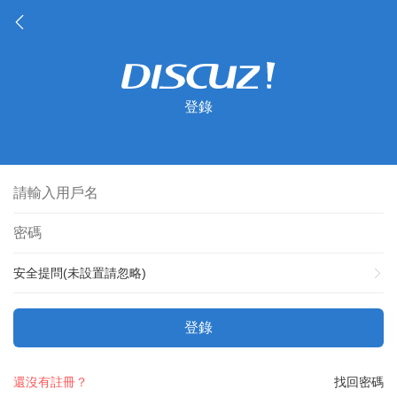
登錄
安全提問(未設置請忽略)
登錄
還沒有註冊？
找回密碼