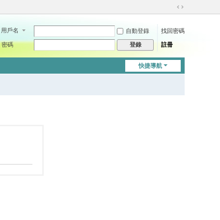
切
換
用戶名
自動登錄
找回密碼
到
寬
密碼
註冊
登錄
版
快捷導航