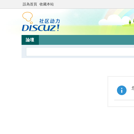
設為首頁
收藏本站
論壇