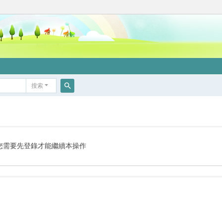
搜索
搜
索
您需要先登錄才能繼續本操作