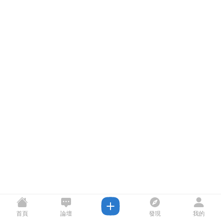
首頁
論壇
發現
我的