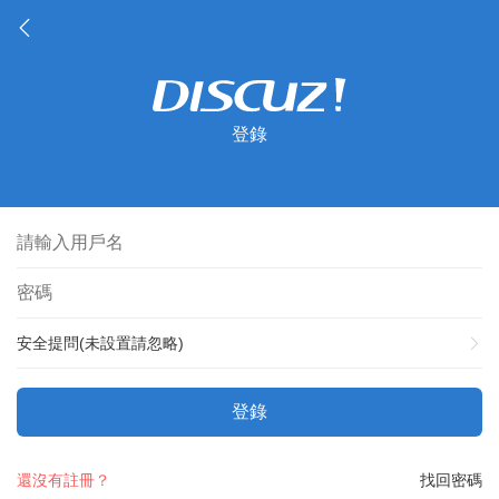
登錄
安全提問(未設置請忽略)
登錄
還沒有註冊？
找回密碼