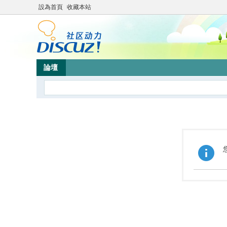
設為首頁
收藏本站
論壇