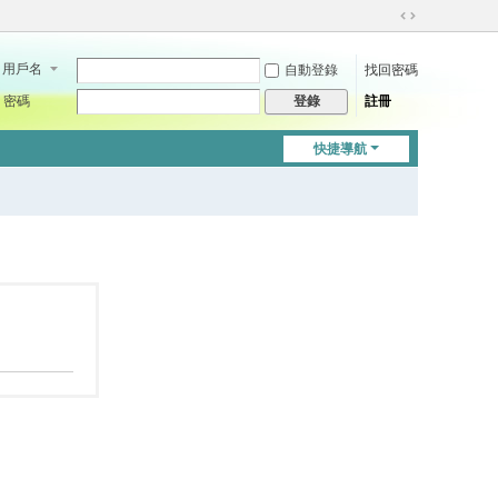
切
換
用戶名
自動登錄
找回密碼
到
寬
密碼
註冊
登錄
版
快捷導航