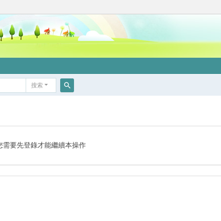
搜索
搜
索
您需要先登錄才能繼續本操作