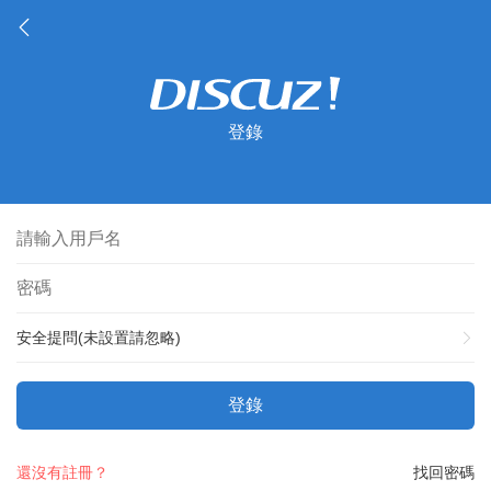
登錄
安全提問(未設置請忽略)
登錄
還沒有註冊？
找回密碼