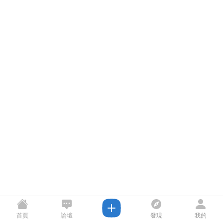
首頁
論壇
發現
我的