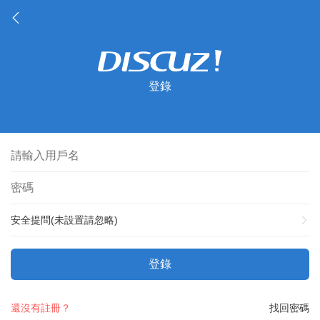
登錄
安全提問(未設置請忽略)
登錄
還沒有註冊？
找回密碼