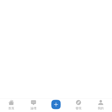
首頁
論壇
發現
我的