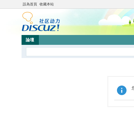
設為首頁
收藏本站
論壇