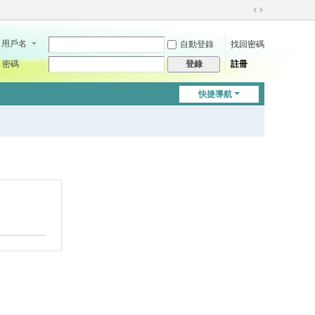
切
換
用戶名
自動登錄
找回密碼
到
寬
密碼
註冊
登錄
版
快捷導航