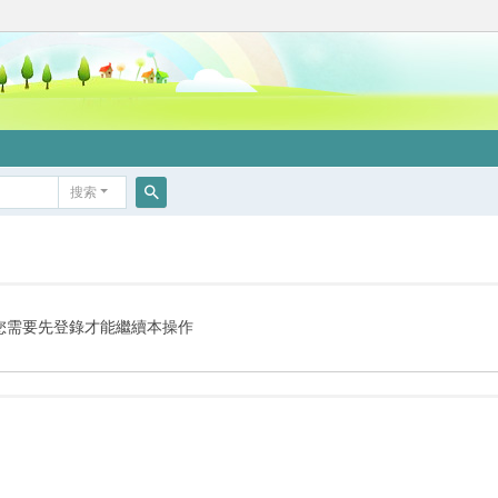
搜索
搜
索
您需要先登錄才能繼續本操作