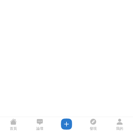
首頁
論壇
發現
我的