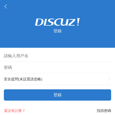
登錄
安全提問(未設置請忽略)
登錄
還沒有註冊？
找回密碼