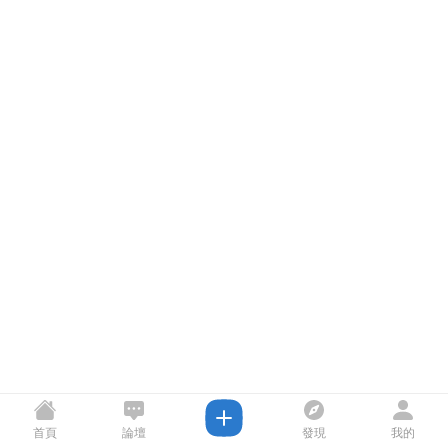
首頁
論壇
發現
我的