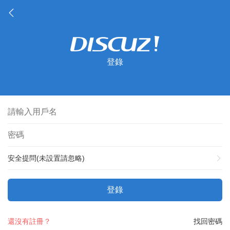
登錄
安全提問(未設置請忽略)
登錄
還沒有註冊？
找回密碼