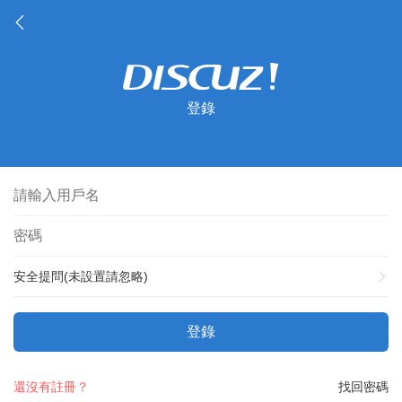
登錄
安全提問(未設置請忽略)
登錄
還沒有註冊？
找回密碼