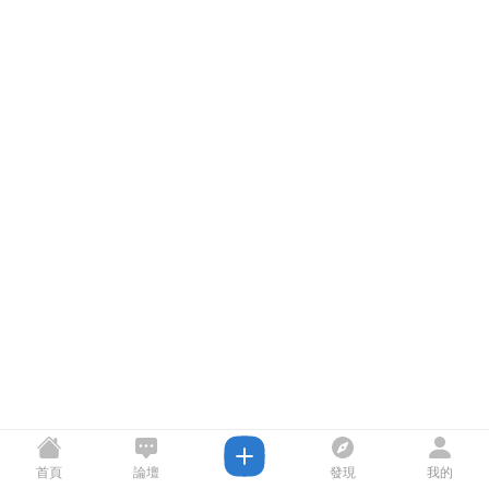
首頁
論壇
發現
我的