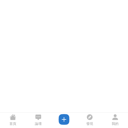
首頁
論壇
發現
我的