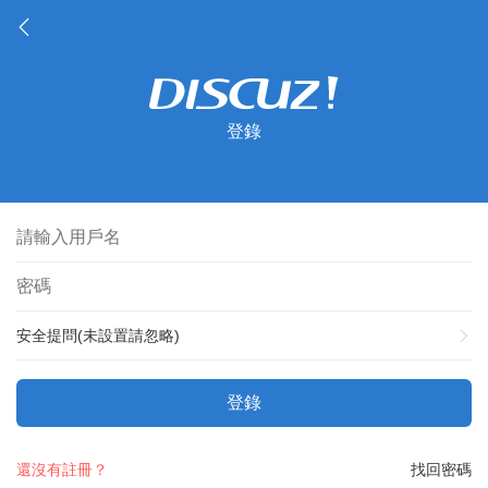
登錄
安全提問(未設置請忽略)
登錄
還沒有註冊？
找回密碼