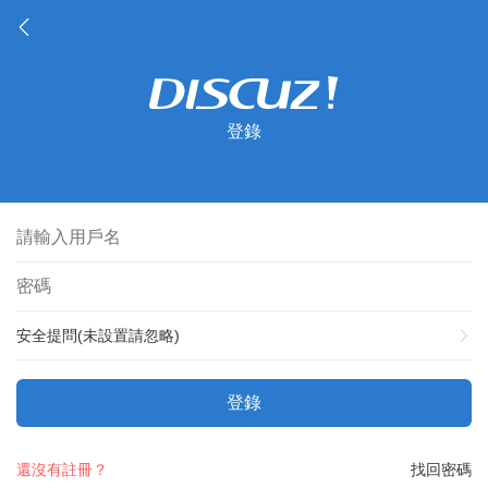
登錄
安全提問(未設置請忽略)
登錄
還沒有註冊？
找回密碼