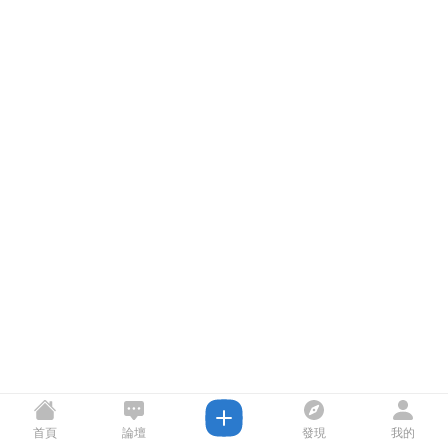
首頁
論壇
發現
我的