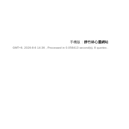
手機版
|
靜竹林心靈網站
GMT+8, 2026-8-6 14:36
, Processed in 0.058413 second(s), 8 queries .