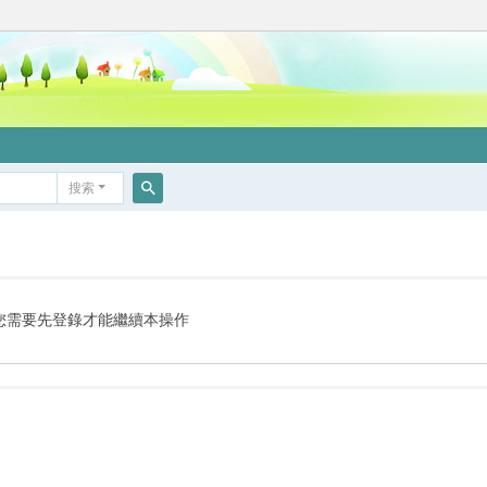
搜索
搜
索
您需要先登錄才能繼續本操作