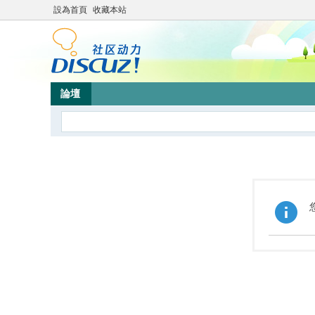
設為首頁
收藏本站
論壇