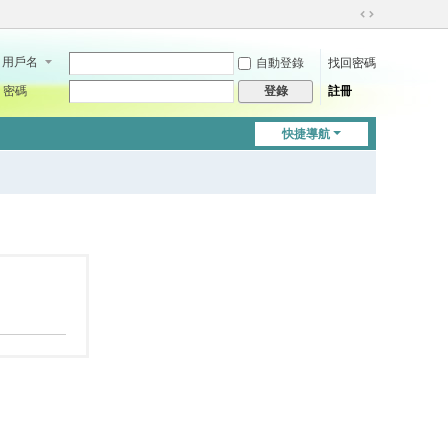
切
換
用戶名
自動登錄
找回密碼
到
寬
密碼
註冊
登錄
版
快捷導航