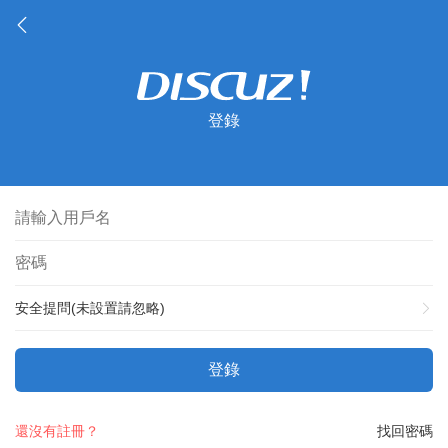
登錄
安全提問(未設置請忽略)
登錄
還沒有註冊？
找回密碼