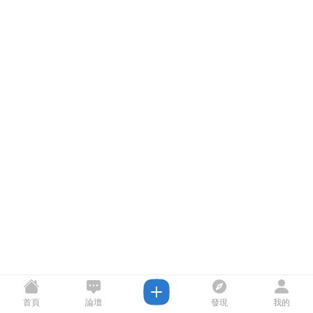
首頁
論壇
發現
我的