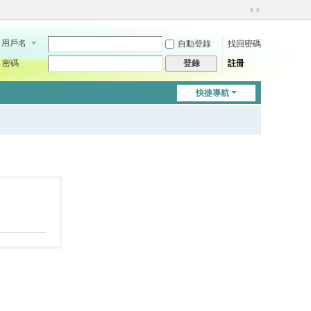
切
換
用戶名
自動登錄
找回密碼
到
寬
密碼
註冊
登錄
版
快捷導航