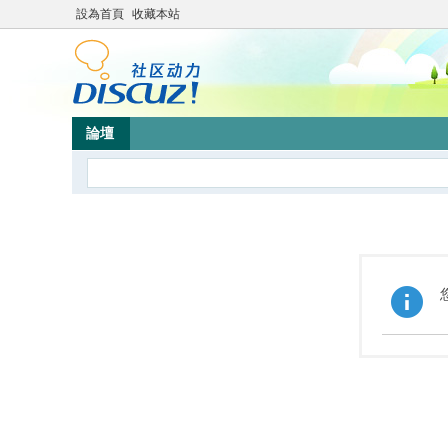
設為首頁
收藏本站
論壇