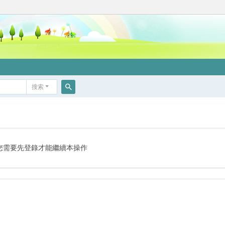
搜索
搜
索
您需要先登錄才能繼續本操作