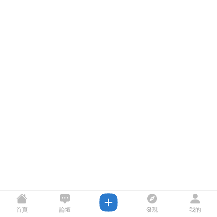
首頁
論壇
發現
我的