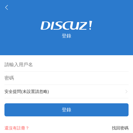
登錄
安全提問(未設置請忽略)
登錄
還沒有註冊？
找回密碼