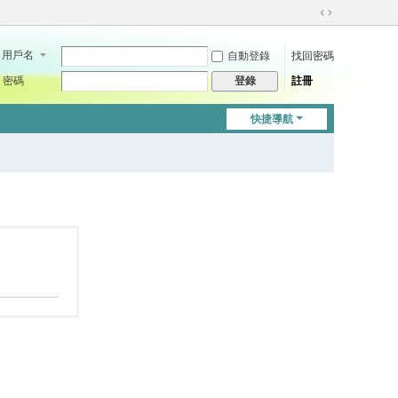
切
換
用戶名
自動登錄
找回密碼
到
寬
密碼
註冊
登錄
版
快捷導航