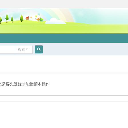
搜索
搜
索
您需要先登錄才能繼續本操作