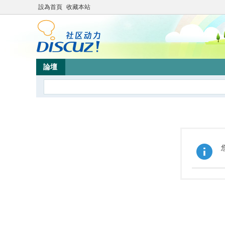
設為首頁
收藏本站
論壇