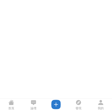
首頁
論壇
發現
我的