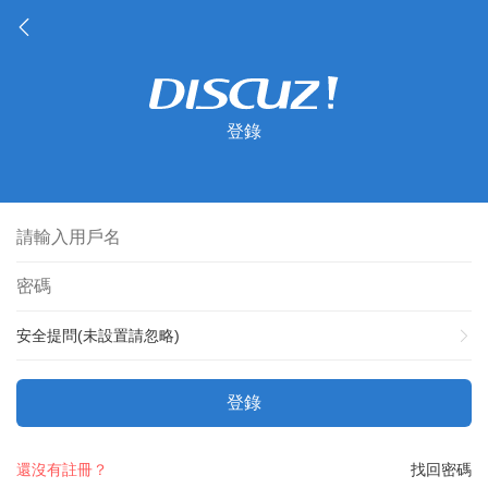
登錄
安全提問(未設置請忽略)
登錄
還沒有註冊？
找回密碼