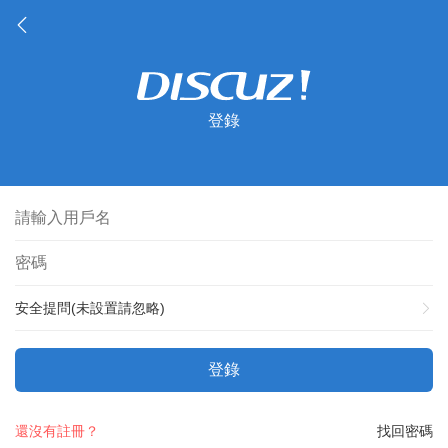
登錄
安全提問(未設置請忽略)
登錄
還沒有註冊？
找回密碼