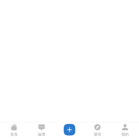
首頁
論壇
發現
我的