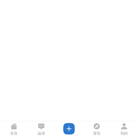
首頁
論壇
發現
我的