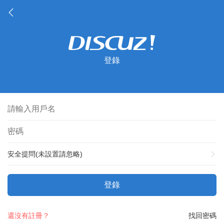
登錄
安全提問(未設置請忽略)
登錄
還沒有註冊？
找回密碼