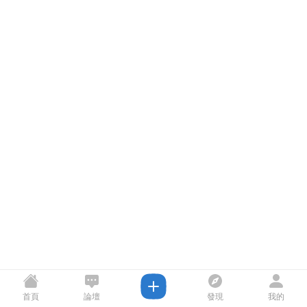
首頁
論壇
發現
我的