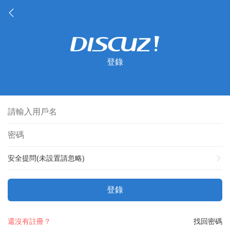
登錄
安全提問(未設置請忽略)
登錄
還沒有註冊？
找回密碼