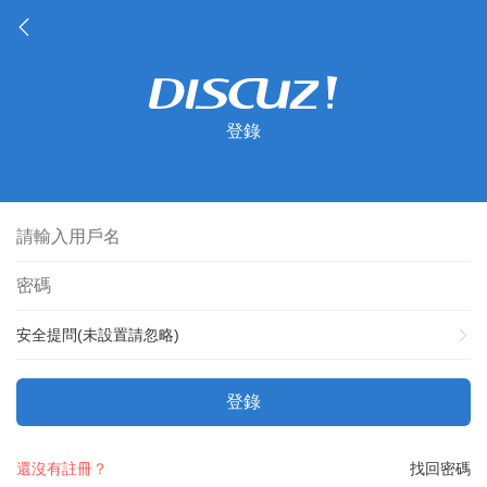
登錄
安全提問(未設置請忽略)
登錄
還沒有註冊？
找回密碼