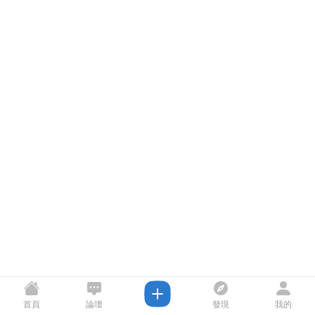
首頁
論壇
發現
我的