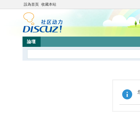
設為首頁
收藏本站
論壇