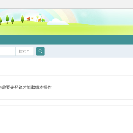
搜索
搜
索
您需要先登錄才能繼續本操作