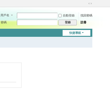
切
換
用戶名
自動登錄
找回密碼
到
寬
密碼
註冊
登錄
版
快捷導航