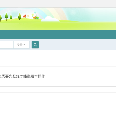
搜索
搜
索
您需要先登錄才能繼續本操作