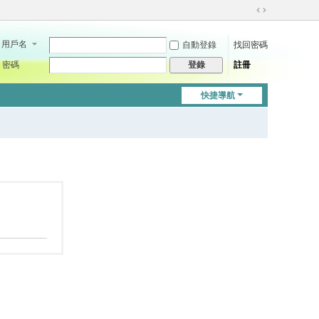
切
換
用戶名
自動登錄
找回密碼
到
寬
密碼
註冊
登錄
版
快捷導航