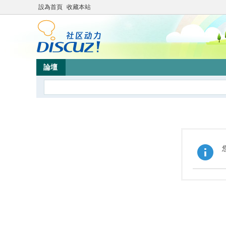
設為首頁
收藏本站
論壇