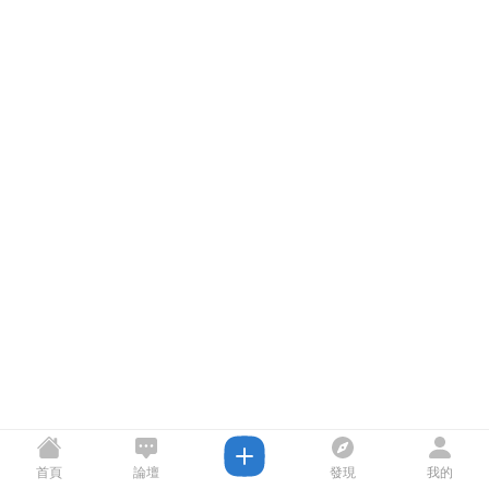
首頁
論壇
發現
我的