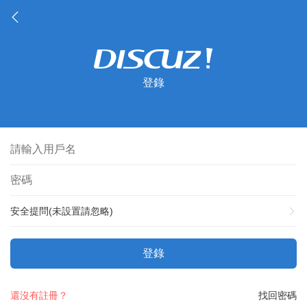
登錄
安全提問(未設置請忽略)
登錄
還沒有註冊？
找回密碼