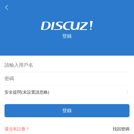
登錄
安全提問(未設置請忽略)
登錄
還沒有註冊？
找回密碼