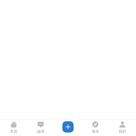
首頁
論壇
發現
我的