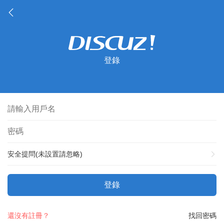
登錄
安全提問(未設置請忽略)
登錄
還沒有註冊？
找回密碼