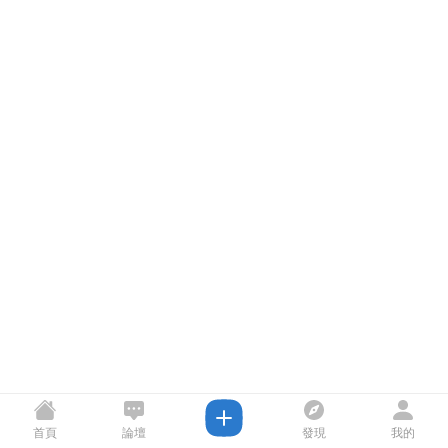
首頁
論壇
發現
我的