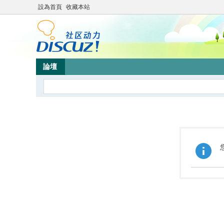
設為首頁
收藏本站
論壇