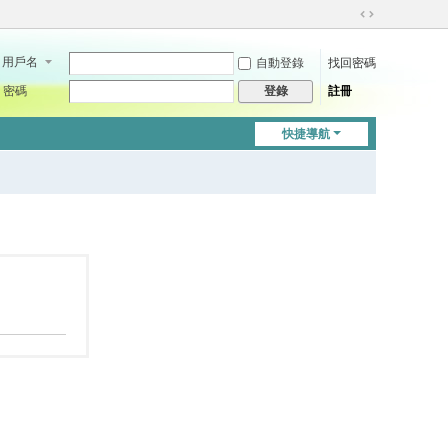
切
換
用戶名
自動登錄
找回密碼
到
寬
密碼
註冊
登錄
版
快捷導航