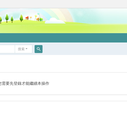
搜索
搜
索
您需要先登錄才能繼續本操作