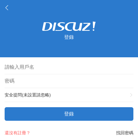
登錄
安全提問(未設置請忽略)
登錄
還沒有註冊？
找回密碼