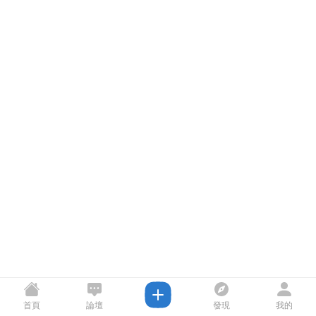
首頁
論壇
發現
我的