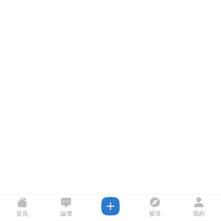
首頁
論壇
發現
我的