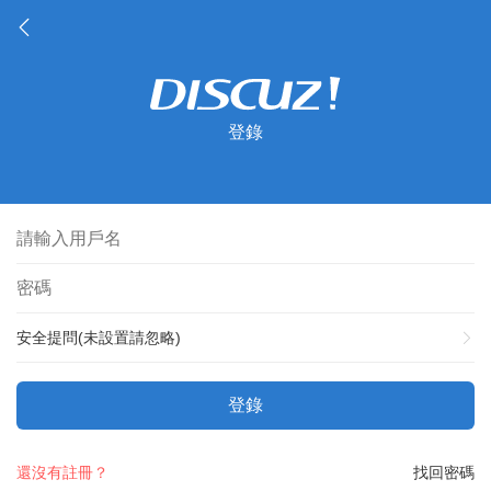
登錄
安全提問(未設置請忽略)
登錄
還沒有註冊？
找回密碼