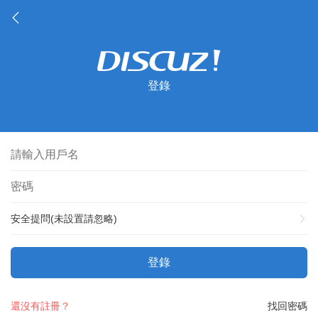
登錄
安全提問(未設置請忽略)
登錄
還沒有註冊？
找回密碼