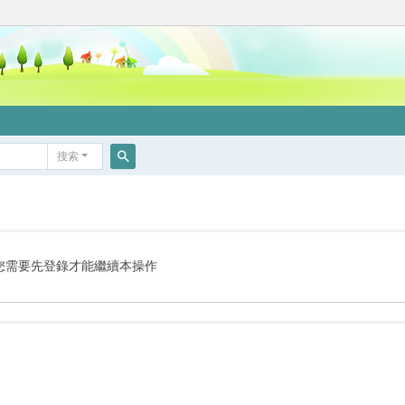
搜索
搜
索
您需要先登錄才能繼續本操作