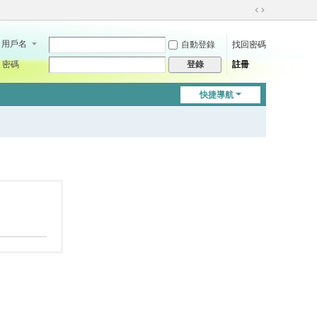
切
換
用戶名
自動登錄
找回密碼
到
寬
密碼
註冊
登錄
版
快捷導航