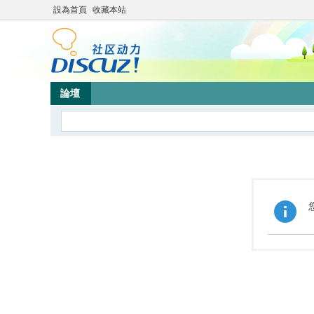
設為首頁
收藏本站
論壇