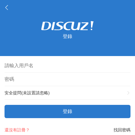
登錄
安全提問(未設置請忽略)
登錄
還沒有註冊？
找回密碼