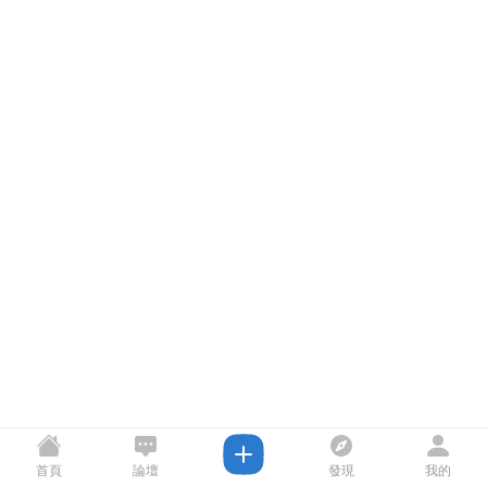
首頁
論壇
發現
我的