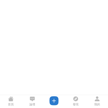
首頁
論壇
發現
我的