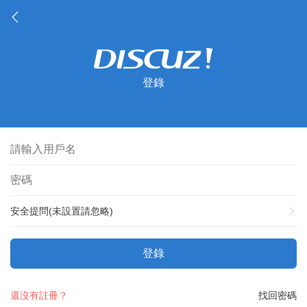
登錄
安全提問(未設置請忽略)
登錄
還沒有註冊？
找回密碼