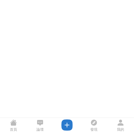
首頁
論壇
發現
我的