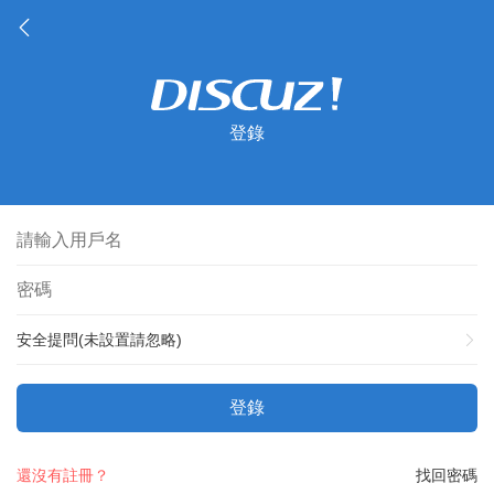
登錄
安全提問(未設置請忽略)
登錄
還沒有註冊？
找回密碼