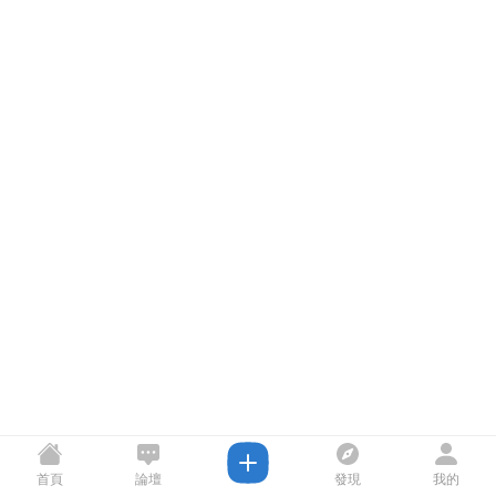
首頁
論壇
發現
我的