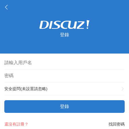
登錄
安全提問(未設置請忽略)
登錄
還沒有註冊？
找回密碼