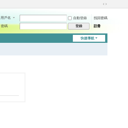
切
換
用戶名
自動登錄
找回密碼
到
寬
密碼
註冊
登錄
版
快捷導航