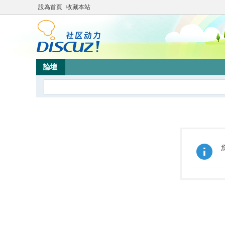
設為首頁
收藏本站
論壇