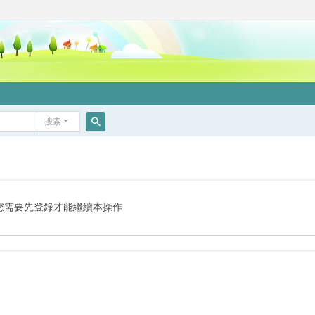
搜索
搜
索
您需要先登錄才能繼續本操作