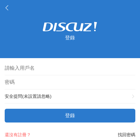
登錄
安全提問(未設置請忽略)
登錄
還沒有註冊？
找回密碼