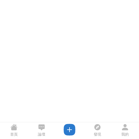
首頁
論壇
發現
我的