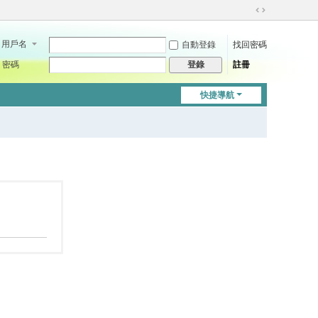
切
換
用戶名
自動登錄
找回密碼
到
寬
密碼
註冊
登錄
版
快捷導航