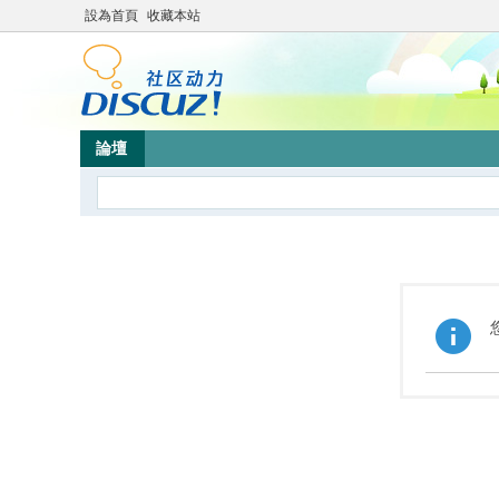
設為首頁
收藏本站
論壇