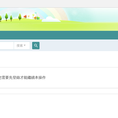
搜索
搜
索
您需要先登錄才能繼續本操作