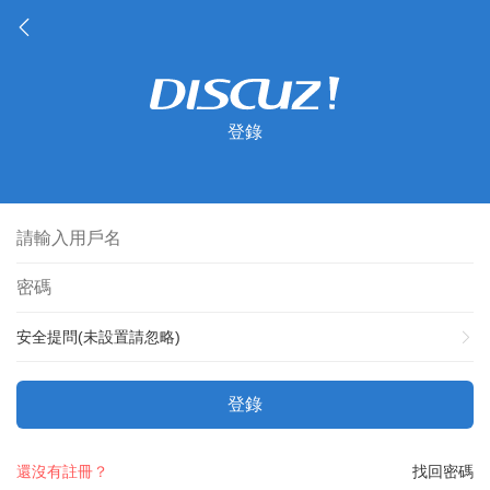
登錄
安全提問(未設置請忽略)
登錄
還沒有註冊？
找回密碼