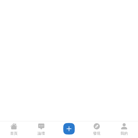
首頁
論壇
發現
我的