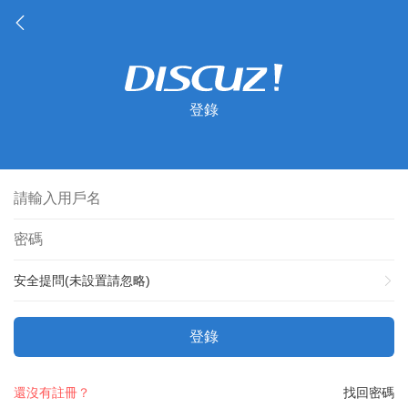
登錄
安全提問(未設置請忽略)
登錄
還沒有註冊？
找回密碼