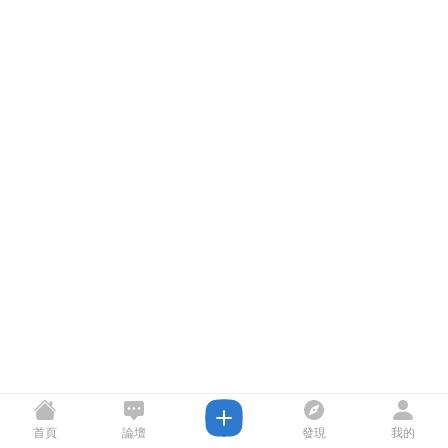
首頁
論壇
發現
我的