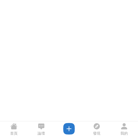
首頁
論壇
發現
我的