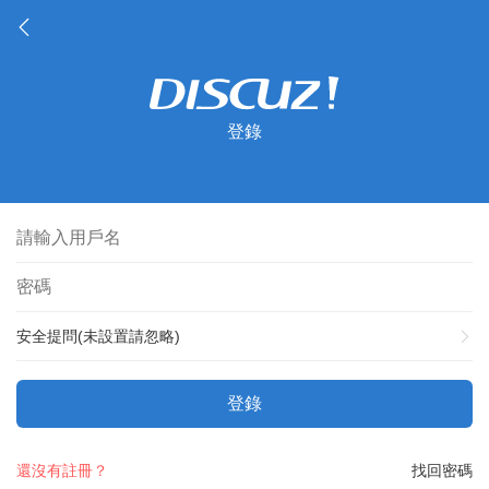
登錄
安全提問(未設置請忽略)
登錄
還沒有註冊？
找回密碼