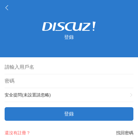
登錄
安全提問(未設置請忽略)
登錄
還沒有註冊？
找回密碼