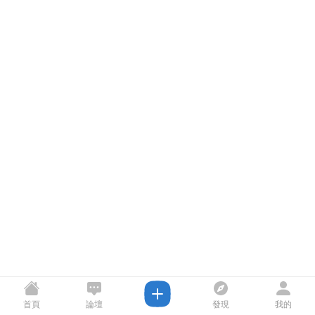
首頁
論壇
發現
我的