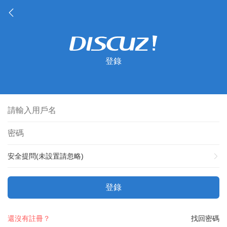
登錄
安全提問(未設置請忽略)
登錄
還沒有註冊？
找回密碼