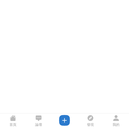
首頁
論壇
發現
我的